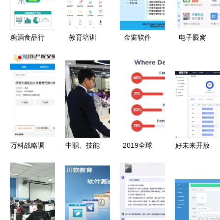
统的开发实
转型对教育
践
软件开发的
启示
糖酒食品行
教育培训
金窗软件
电子眼窝
业市场多元
APP开发
专注精品教
当「沉默的
分化下的用
定制教育软
育管理软件
监控」取代
户价值挖掘
件的关键要
的先行者
教育信任
与增量空间
素与价值
开拓策略解
析
万科战略调
中职、技能
2019全球
好未来开放
整 挂牌转
与未来 初
程序员薪酬
小学数学知
让济南外海
中毕业生考
报告 软件
识图谱，助
实验学校
不上高中的
开发比机器
力高质量教
100%股
多元出路
学习抢手，
育发展
权，教育业
40岁后收入