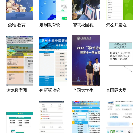
鼎维 教育
定制教育软
智慧校园视
怎么开发在
软件定制及
件与题库
域下高职工
线教育
系统开发公
App开发，
科专业教育
app?
司
助力企业培
软件开发的
训与在线教
优化路径分
育升级
析——以苏
州信息职业
技术学院为
速龙数字图
创新驱动管
全国大学生
某国际大型
例
书馆系统
理 扬州大
化工设计竞
食品公司新
教育软件开
学外教院教
赛华东赛区
产品开发流
发的创新实
学与科研工
竞赛我校获
程内部汇报
践
作量管理系
佳绩
版 数字化