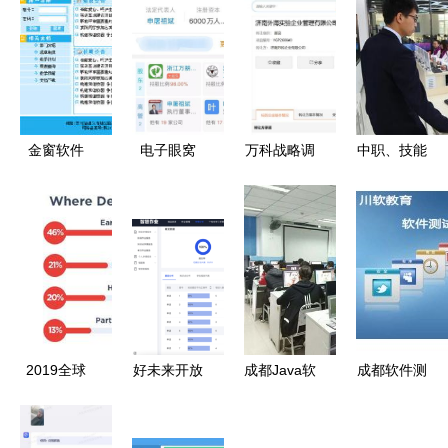
金窗软件
电子眼窝
万科战略调
中职、技能
专注精品教
当「沉默的
整 挂牌转
与未来 初
育管理软件
监控」取代
让济南外海
中毕业生考
的先行者
教育信任
实验学校
不上高中的
100%股
多元出路
权，教育业
务重构信号
强烈
2019全球
好未来开放
成都Java软
成都软件测
程序员薪酬
小学数学知
件开发培训
试培训哪里
报告 软件
识图谱，助
与教育软件
好 选择与